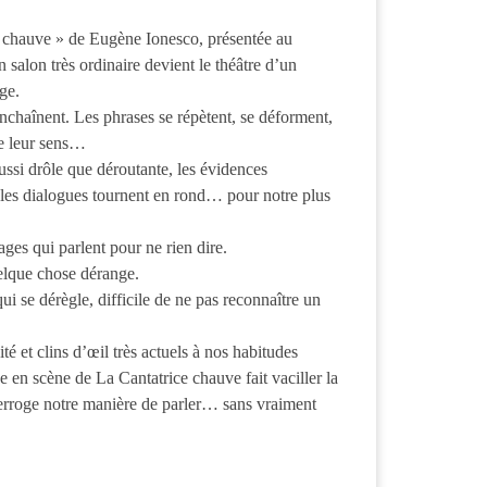
 chauve » de Eugène Ionesco, présentée au
 salon très ordinaire devient le théâtre d’un
ge.
nchaînent. Les phrases se répètent, se déforment,
de leur sens…
ssi drôle que déroutante, les évidences
les dialogues tournent en rond… pour notre plus
ges qui parlent pour ne rien dire.
lque chose dérange.
i se dérègle, difficile de ne pas reconnaître un
é et clins d’œil très actuels à nos habitudes
e en scène de La Cantatrice chauve fait vaciller la
erroge notre manière de parler… sans vraiment