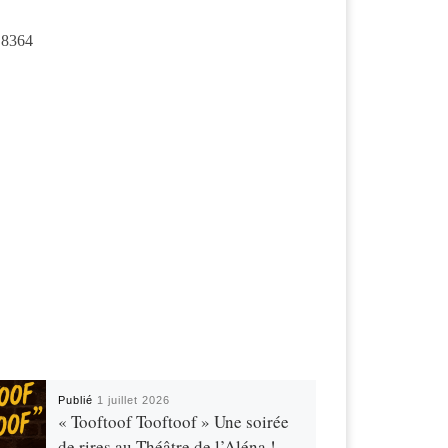
 8364
Publié
1 juillet 2026
« Tooftoof Tooftoof » Une soirée
de rires au Théâtre de l’Aléna !