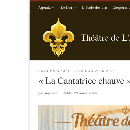
Passer au contenu
Agenda
Le lieu
L’école des arts
Coopérati
Théâtre de L
PROCHAINEMENT
SAISON 2026-2027
« La Cantatrice chauve 
par
Agenda
|
Publié
23 mars 2026