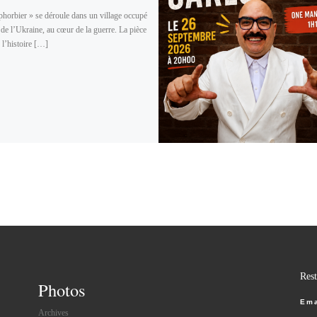
phorbier » se déroule dans un village occupé
de l’Ukraine, au cœur de la guerre. La pièce
 l’histoire […]
Rest
Photos
Ema
Archives