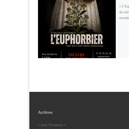
« L’Eu
du sud 
raconte
Archives
« Jack l’Éventreur »