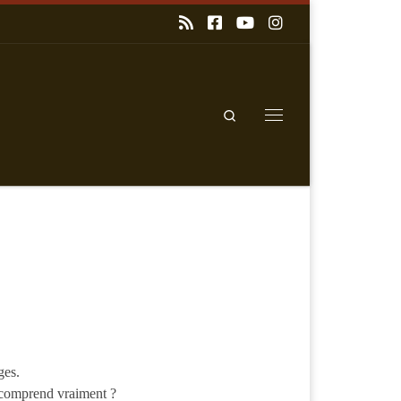
Search
Menu
ges.
 comprend vraiment ?