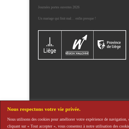
Journées portes ouvertes 2026
Un mariage qui finit mal… enfin presque !
Nous respectons votre vie privée.
© 2026
Théâtre de L'Alena
– Tous droits réservés
Nous utilisons des cookies pour améliorer votre expérience de navigation, d
Propulsé par
WP
– Réalisé avec the
Thème Customizr
cliquant sur « Tout accepter », vous consentez à notre utilisation des cooki