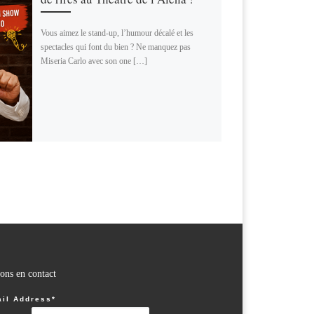
Vous aimez le stand-up, l’humour décalé et les
spectacles qui font du bien ? Ne manquez pas
Miseria Carlo avec son one […]
ons en contact
il Address*