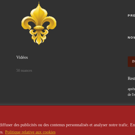
PR
NO
Vidéos
50 nuances
Rest
après
de l'
iffuser des publicités ou des contenus personnalisés et analyser notre trafic. En
es.
Politique relative aux cookies