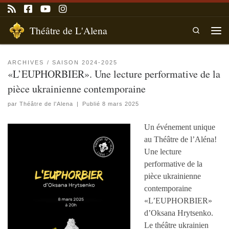
Passer au contenu
Théâtre de L'Alena
Search
Men
ARCHIVES
SAISON 2024-2025
«L’EUPHORBIER». Une lecture performative de la
pièce ukrainienne contemporaine
par
Théâtre de l'Alena
|
Publié
8 mars 2025
Un événement unique
au Théâtre de l’Aléna!
Une lecture
performative de la
pièce ukrainienne
contemporaine
«L’EUPHORBIER»
d’Oksana Hrytsenko.
Le théâtre ukrainien