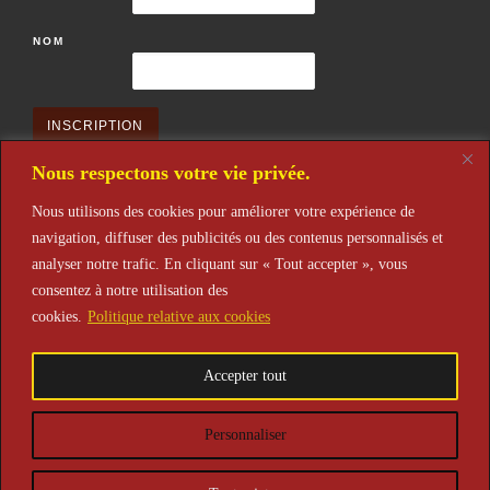
NOM
Nous respectons votre vie privée.
Nous utilisons des cookies pour améliorer votre expérience de
navigation, diffuser des publicités ou des contenus personnalisés et
Restons en contact
analyser notre trafic. En cliquant sur « Tout accepter », vous
après votre inscription n'oubliez pas de la valider après réception de
consentez à notre utilisation des
l'email de confirmation. Merci
cookies.
Politique relative aux cookies
Accepter tout
© 2026
Théâtre de L'Alena
– Tous droits réservés
Personnaliser
Propulsé par
WP
– Réalisé avec the
Thème Customizr