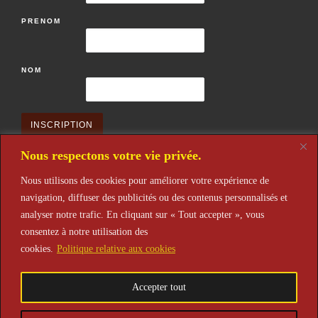
PRENOM
NOM
Nous respectons votre vie privée.
Nous utilisons des cookies pour améliorer votre expérience de
navigation, diffuser des publicités ou des contenus personnalisés et
Restons en contact
analyser notre trafic. En cliquant sur « Tout accepter », vous
après votre inscription n'oubliez pas de la valider après réception de
consentez à notre utilisation des
l'email de confirmation. Merci
cookies.
Politique relative aux cookies
Accepter tout
© 2026
Théâtre de L'Alena
– Tous droits réservés