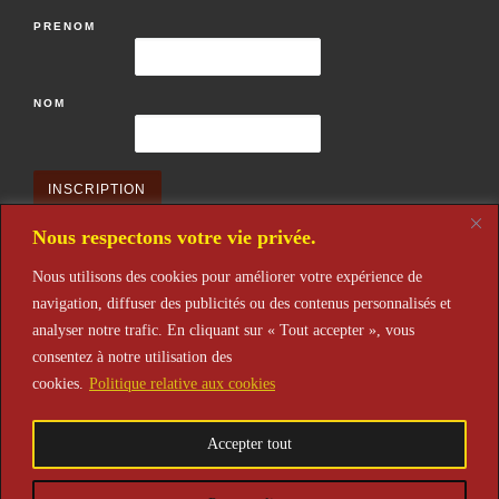
PRENOM
NOM
Nous respectons votre vie privée.
Nous utilisons des cookies pour améliorer votre expérience de
navigation, diffuser des publicités ou des contenus personnalisés et
Restons en contact
analyser notre trafic. En cliquant sur « Tout accepter », vous
après votre inscription n'oubliez pas de la valider après réception de
consentez à notre utilisation des
l'email de confirmation. Merci
cookies.
Politique relative aux cookies
Accepter tout
© 2026
Théâtre de L'Alena
– Tous droits réservés