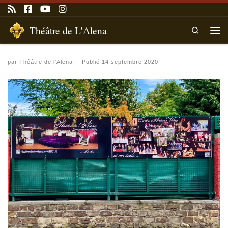
Passer au contenu
Théâtre de L'Alena
Search
Men
par
Théâtre de l'Alena
|
Publié
14 septembre 2020